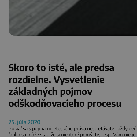
Skoro to isté, ale predsa
rozdielne. Vysvetlenie
základných pojmov
odškodňovacieho procesu
25. júla 2020
Pokiaľ sa s pojmami leteckého práva nestretávate každý deň
ľahko sa môže stať, že si niektoré pomýlite, resp. Vám nie je