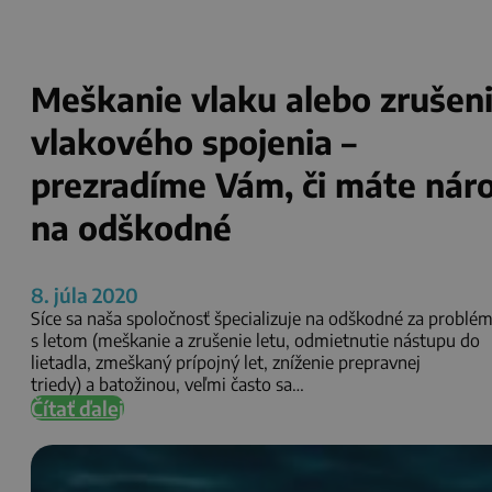
Meškanie vlaku alebo zrušen
vlakového spojenia –
prezradíme Vám, či máte nár
na odškodné
8. júla 2020
Síce sa naša spoločnosť špecializuje na odškodné za problé
s letom (meškanie a zrušenie letu, odmietnutie nástupu do
lietadla, zmeškaný prípojný let, zníženie prepravnej
triedy) a batožinou, veľmi často sa…
Čítať ďalej