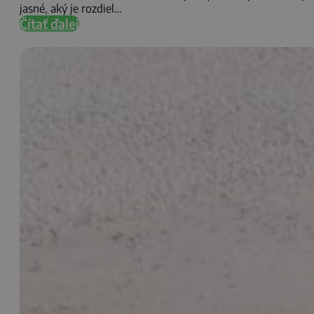
jasné, aký je rozdiel…
Čítať ďalej