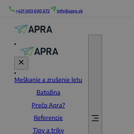
+421 903 600 672
info@apra.sk
Meškanie a zrušenie letu
Batožina
Prečo Apra?
Referencie
Tipy a triky