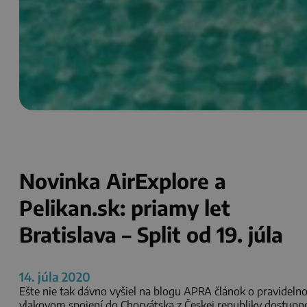
Novinka AirExplore a
Pelikan.sk: priamy let
Bratislava – Split od 19. júla
14. júla 2020
Ešte nie tak dávno vyšiel na blogu APRA článok o pravidel
vlakovom spojení do Chorvátska z Českej republiky dostup