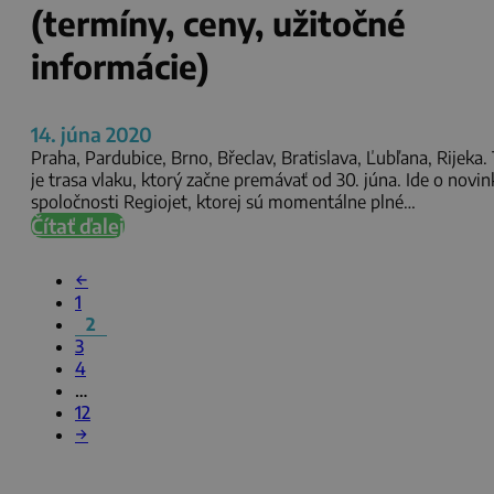
(termíny, ceny, užitočné
informácie)
14. júna 2020
Praha, Pardubice, Brno, Břeclav, Bratislava, Ľubľana, Rijeka.
je trasa vlaku, ktorý začne premávať od 30. júna. Ide o novi
spoločnosti Regiojet, ktorej sú momentálne plné…
Čítať ďalej
←
1
2
3
4
…
12
→