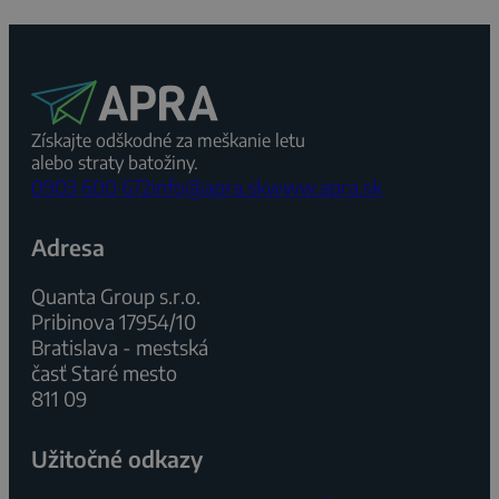
Získajte odškodné za meškanie letu
alebo straty batožiny.
0903 600 672
info@apra.sk
www.apra.sk
Adresa
Quanta Group s.r.o.
Pribinova 17954/10
Bratislava - mestská
časť Staré mesto
811 09
Užitočné odkazy