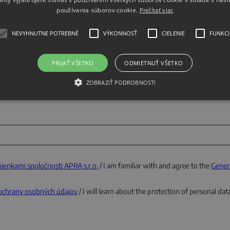
používania súborov cookie.
Prečítať viac
NEVYHNUTNE POTREBNÉ
VÝKONNOSŤ
CIELENIE
FUNKCI
PRIJAŤ VŠETKO
ODMIETNUŤ VŠETKO
ZOBRAZIŤ PODROBNOSTI
nkami spoločnosti APRA s.r.o.
/ I am familiar with and agree to the
Genera
 ochrany osobných údajov
/ I will learn about the protection of personal dat