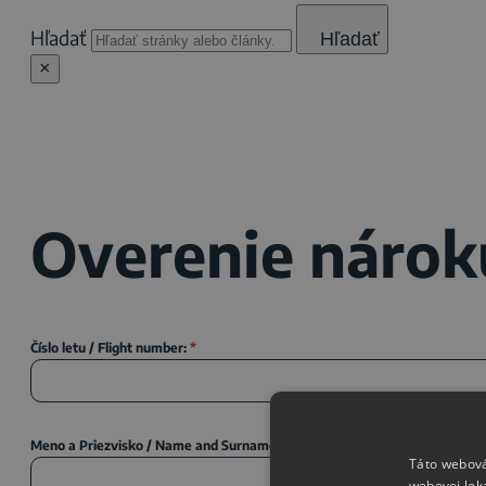
Hľadať
Hľadať
×
Overenie nárok
Číslo letu / Flight number:
*
Meno a Priezvisko / Name and Surname
*
Táto webová
webovej lok