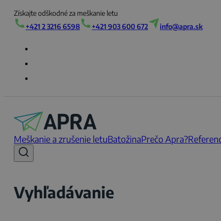
Získajte odškodné za meškanie letu
+421 2 3216 6598
+421 903 600 672
info@apra.sk
Meškanie a zrušenie letu
Batožina
Prečo Apra?
Referenc
Vyhľadávanie