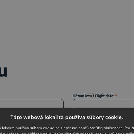
u
Dátum letu / Flight date:
*
Táto webová lokalita používa súbory cookie.
 lokalita používa súbory cookie na zlepšenie používateľskej skúsenosti. Použ
ality vyjadrujete súhlas s používaním všetkých súborov cookie v súlade s naš