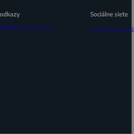
 odkazy
Sociálne siete
a
FAQs
VOP
Zásady OOÚ
Linkedin
Facebook