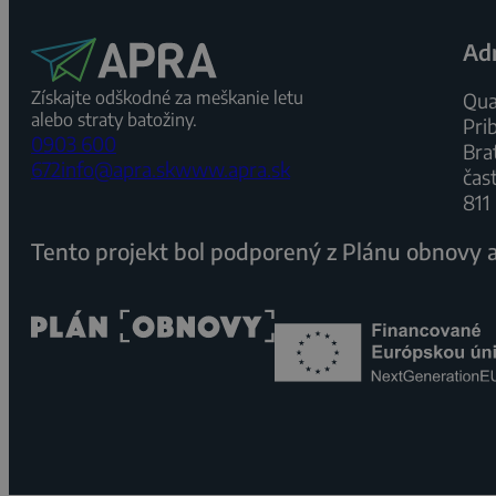
Ad
Získajte odškodné za meškanie letu
Qua
alebo straty batožiny.
Pri
0903 600
Bra
672
info@apra.sk
www.apra.sk
čas
811
Tento projekt bol podporený z Plánu obnovy a