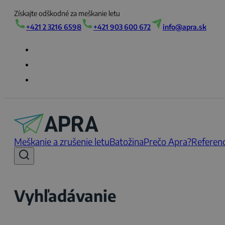
Získajte odškodné za meškanie letu
+421 2 3216 6598
+421 903 600 672
info@apra.sk
Meškanie a zrušenie letu
Batožina
Prečo Apra?
Referenc
Vyhľadávanie