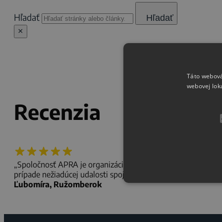
Hľadať
Hľadať
×
Táto webová
webovej lok
Recenzia
„Spoločnosť APRA je organizácia odborníkov s profesionálnym
prípade nežiadúcej udalosti spojenej s letom odporúčam sa n
Ľubomíra, Ružomberok