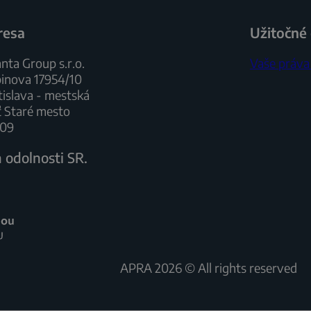
resa
Užitočné
nta Group s.r.o.
Vaše práv
binova 17954/10
tislava - mestská
ť Staré mesto
 09
 odolnosti SR.
APRA 2026 © All rights reserved