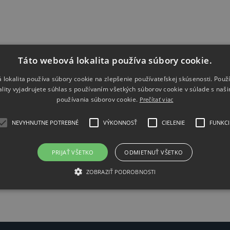
Táto webová lokalita používa súbory cookie.
 lokalita používa súbory cookie na zlepšenie používateľskej skúsenosti. Použ
ality vyjadrujete súhlas s používaním všetkých súborov cookie v súlade s naš
používania súborov cookie.
Prečítať viac
NEVYHNUTNE POTREBNÉ
VÝKONNOSŤ
CIELENIE
FUNKCI
PRIJAŤ VŠETKO
ODMIETNUŤ VŠETKO
 prístupom. Jednanie je rýchle a nijako klienta nezaťažuje. Prie
ZOBRAZIŤ PODROBNOSTI
a nich bez váhania obrátiť. "