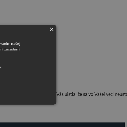
×
ívaním našej
imi zásadami
E
bežne podávané informácie Vás uistia, že sa vo Vašej veci neust